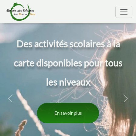
<
Des activités
scolaires
à la
carte
disponibles
pour tous
les niveaux
En savoir plus